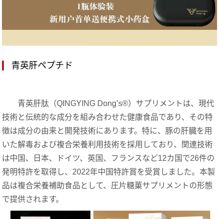
青英肝ペプチド
青英肝肽（QINGYING Dong’s®
）
サプリメント
は、現代
技術と伝統的な成分を組み合わせた健康食品であり、その特
徴は成分の由来と開発技術にあります。特に、豚の肝臓を用
いた解毒および複合栄養利用技術を採用しており、関連技術
は中国、日本、ドイツ、英国、フランスなど
12
カ国で
26
件の
発明特許を取得し、
2022
年中国特許賞を受賞しました。本製
品は複合栄養補助食品として、
圧片糖菓サプリメント
の形態
で提供されます。