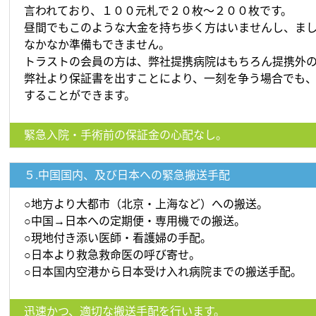
言われており、１００元札で２０枚～２００枚です。
昼間でもこのような大金を持ち歩く方はいませんし、ま
なかなか準備もできません。
トラストの会員の方は、弊社提携病院はもちろん提携外
弊社より保証書を出すことにより、一刻を争う場合でも
することができます。
緊急入院・手術前の保証金の心配なし。
５.中国国内、及び日本への緊急搬送手配
○地方より大都市（北京・上海など）への搬送。
○中国→日本への定期便・専用機での搬送。
○現地付き添い医師・看護婦の手配。
○日本より救急救命医の呼び寄せ。
○日本国内空港から日本受け入れ病院までの搬送手配。
迅速かつ、適切な搬送手配を行います。