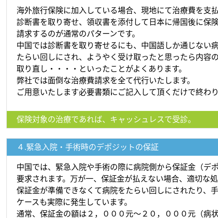
海外旅行保険に加入している場合、現地にて治療費を支
診断書を取り寄せ、領収書を添付して日本に帰国後に保
請求するのが通常のパターンです。
中国では診断書を取り寄せるにも、中国語しか通じない
たらい回しにされ、ようやく受け取ったと思ったら内容
取り直し・・・・といったことがよくあります。
弊社では面倒な治療費請求を全て代行いたします。
ご用意いたします必要書類にご記入して頂くだけで終わ
保険対象の治療であれば、キャッシュレスで受診。
４.緊急入院・手術時のデポジットの保証
中国では、緊急入院や手術の際に病院側から保証金（デ
要求されます。万が一、保証金が払えない場合、適切な
保証金が準備できなくて病院をたらい回しにされたり、
ケースも実際に発生しています。
通常、保証金の額は２，０００元～２０，０００元（病