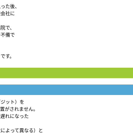
払った後、
険会社に
病院で、
の不備で
りです。
ポジット）を
処置がされません。
手遅れになった
状によって異なる）と